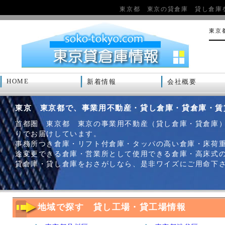
東京都 東京の貸倉庫 貸し倉庫
東京
HOME
新着情報
会社概要
東京 東京都で、事業用不動産・貸し倉庫・貸倉庫・賃
首都圏 東京都 東京の事業用不動産（貸し倉庫・貸倉庫
りでお届けしています。
事務所つき倉庫・リフト付倉庫・タッパの高い倉庫・床荷
途変更できる倉庫・営業所として使用できる倉庫・高床式
貸倉庫・貸し倉庫をおさがしなら、是非ワイズにご用命下
地域で探す 貸し工場・貸工場情報